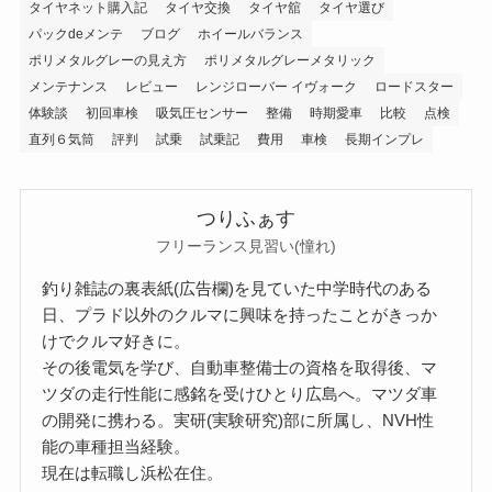
タイヤネット購入記
タイヤ交換
タイヤ舘
タイヤ選び
パックdeメンテ
ブログ
ホイールバランス
ポリメタルグレーの見え方
ポリメタルグレーメタリック
メンテナンス
レビュー
レンジローバー イヴォーク
ロードスター
体験談
初回車検
吸気圧センサー
整備
時期愛車
比較
点検
直列６気筒
評判
試乗
試乗記
費用
車検
長期インプレ
つりふぁす
フリーランス見習い(憧れ)
釣り雑誌の裏表紙(広告欄)を見ていた中学時代のある
日、プラド以外のクルマに興味を持ったことがきっか
けでクルマ好きに。
その後電気を学び、自動車整備士の資格を取得後、マ
ツダの走行性能に感銘を受けひとり広島へ。マツダ車
の開発に携わる。実研(実験研究)部に所属し、NVH性
能の車種担当経験。
現在は転職し浜松在住。