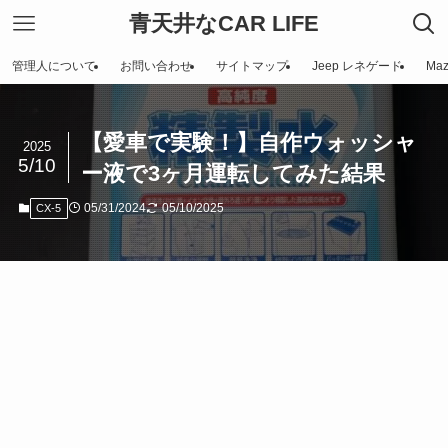
青天井なCAR LIFE
管理人について
お問い合わせ
サイトマップ
Jeep レネゲード
Maz
【愛車で実験！】自作ウォッシャ
2025
5/10
ー液で3ヶ月運転してみた結果
05/31/2024
05/10/2025
CX-5