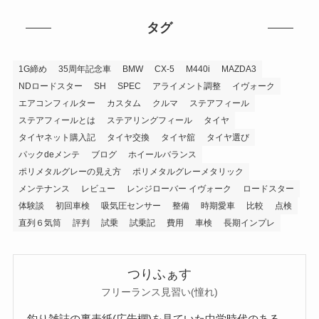
タグ
1G締め
35周年記念車
BMW
CX-5
M440i
MAZDA3
NDロードスター
SH
SPEC
アライメント調整
イヴォーク
エアコンフィルター
カスタム
クルマ
ステアフィール
ステアフィールとは
ステアリングフィール
タイヤ
タイヤネット購入記
タイヤ交換
タイヤ舘
タイヤ選び
パックdeメンテ
ブログ
ホイールバランス
ポリメタルグレーの見え方
ポリメタルグレーメタリック
メンテナンス
レビュー
レンジローバー イヴォーク
ロードスター
体験談
初回車検
吸気圧センサー
整備
時期愛車
比較
点検
直列６気筒
評判
試乗
試乗記
費用
車検
長期インプレ
つりふぁす
フリーランス見習い(憧れ)
釣り雑誌の裏表紙(広告欄)を見ていた中学時代のある