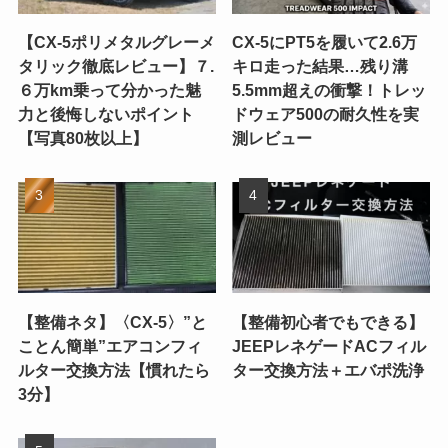
【CX-5ポリメタルグレーメ
CX-5にPT5を履いて2.6万
タリック徹底レビュー】７.
キロ走った結果…残り溝
６万km乗って分かった魅
5.5mm超えの衝撃！トレッ
力と後悔しないポイント
ドウェア500の耐久性を実
【写真80枚以上】
測レビュー
【整備ネタ】〈CX-5〉”と
【整備初心者でもできる】
ことん簡単”エアコンフィ
JEEPレネゲードACフィル
ルター交換方法【慣れたら
ター交換方法＋エバポ洗浄
3分】